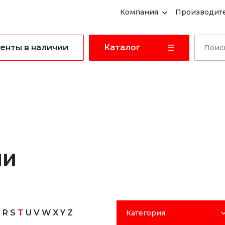
Компания
Производит
енты в наличии
Каталог
ли
P
R
S
T
U
V
W
X
Y
Z
Категория