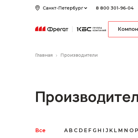
8 800 301-96-04
Компон
Главная
Производители
Производите
Все
А
B
C
D
E
F
G
H
I
J
K
L
M
N
O