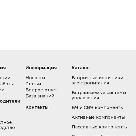
ия
Информация
Каталог
ании
Новости
Вторичные источники
электропитания
работы
Статьи
ии
Вопрос-ответ
Встраиваемые системы
База знаний
управления
одители
Контакты
ВЧ и СВЧ компоненты
Активные компоненты
ктное
Пассивные компоненты
одство
ж