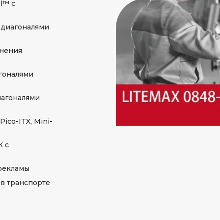
l™ с
 диагоналями
енения
агоналями
иагоналями
ico-ITX, Mini-
К с
рекламы
в транспорте