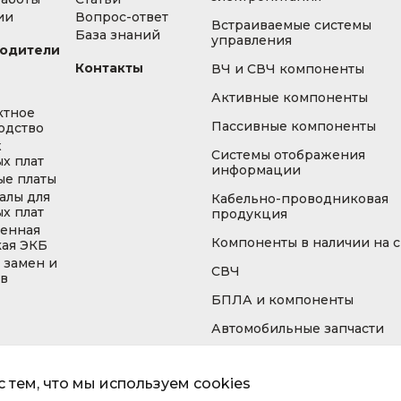
ии
Вопрос-ответ
Встраиваемые системы
База знаний
управления
одители
Контакты
ВЧ и СВЧ компоненты
Активные компоненты
ктное
Пассивные компоненты
одство
ж
Системы отображения
х плат
информации
ые платы
алы для
Кабельно-проводниковая
х плат
продукция
енная
Компоненты в наличии на 
кая ЭКБ
 замен и
СВЧ
ов
БПЛА и компоненты
Автомобильные запчасти
 тем, что мы используем cookies