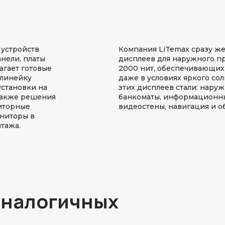
устройств
Компания LiTemax сразу же
нели, платы
дисплеев для наружного пр
агает готовые
2000 нит, обеспечивающих
 линейку
даже в условиях яркого с
становки на
этих дисплеев стали: нару
 также решения
банкоматы, информационны
иторные
видеостены, навигация и о
ониторы в
нтажа.
аналогичных