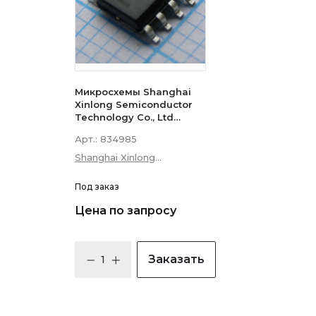
Микросхемы Shanghai
Xinlong Semiconductor
Technology Co., Ltd
XL1509-5.0E1
Арт.:
834985
Shanghai Xinlong
Semiconductor
Technology Co., Ltd
Под заказ
Цена по запросу
Заказать