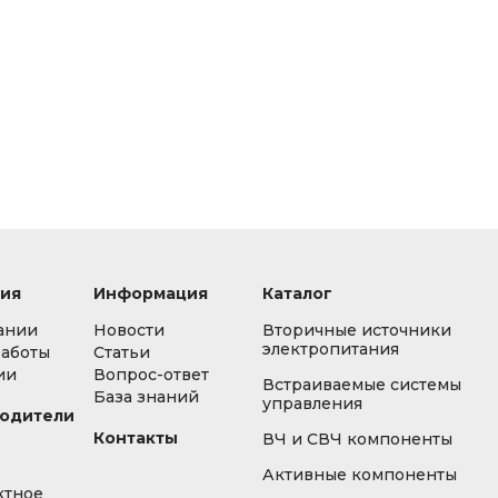
ия
Информация
Каталог
ании
Новости
Вторичные источники
электропитания
работы
Статьи
ии
Вопрос-ответ
Встраиваемые системы
База знаний
управления
одители
Контакты
ВЧ и СВЧ компоненты
Активные компоненты
ктное