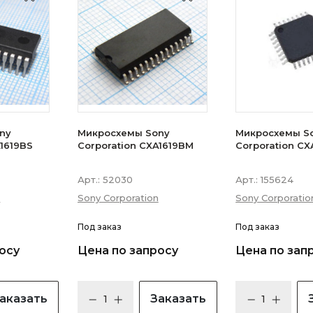
ny
Микросхемы Sony
Микросхемы S
A1619BS
Corporation CXA1619BM
Corporation CX
Арт.:
52030
Арт.:
155624
n
Sony Corporation
Sony Corporatio
Под заказ
Под заказ
осу
Цена по запросу
Цена по зап
аказать
Заказать