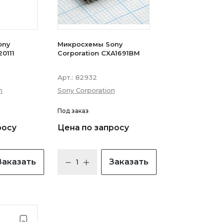
ony
Микросхемы Sony
0111
Corporation CXA1691BM
Арт.:
82932
n
Sony Corporation
Под заказ
росу
Цена по запросу
Заказать
Заказать