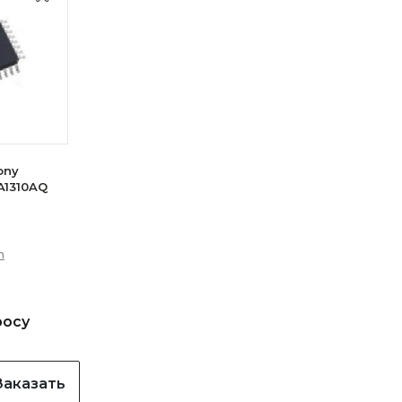
ony
A1310AQ
n
росу
Заказать