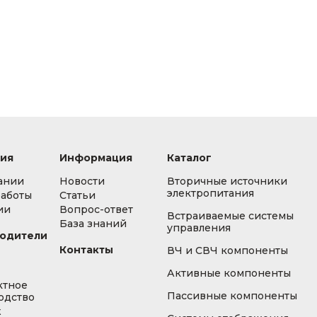
ия
Информация
Каталог
ании
Новости
Вторичные источники
электропитания
работы
Статьи
ии
Вопрос-ответ
Встраиваемые системы
База знаний
управления
одители
Контакты
ВЧ и СВЧ компоненты
Активные компоненты
ктное
Пассивные компоненты
одство
ж