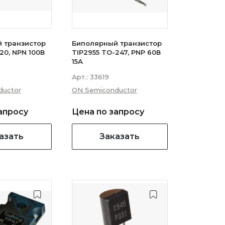
 транзистор
Биполярный транзистор
20, NPN 100В
TIP2955 TO-247, PNP 60В
15А
Арт.:
33619
ductor
ON Semiconductor
апросу
Цена по запросу
азать
Заказать