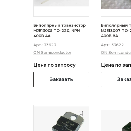
Биполярный транзистор
Биполярный т
MJE13005 TO-220, NPN
MJE13007 TO-
400В 4А
400В 8А
Арт.:
33623
Арт.:
33622
ON Semiconductor
ON Semicondu
Цена по запросу
Цена по за
Заказать
Зака