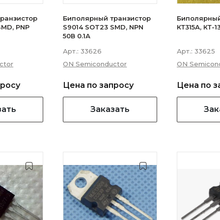
ранзистор
Биполярный транзистор
Биполярный
SMD, PNP
S9014 SOT23 SMD, NPN
КТ315А, КТ-1
50В 0.1А
Арт.:
33626
Арт.:
33625
ctor
ON Semiconductor
ON Semicon
просу
Цена по запросу
Цена по з
зать
Заказать
Зак