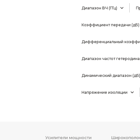
Диапазон ВЧ (ГГц)
П
Коэффициент передачи (дБ)
Дифференциальный коэффиц
Диапазон частот гетеродина 
Динамический диапазон (дБ
Напряжение изоляции
Усилители мощности
Широкополос