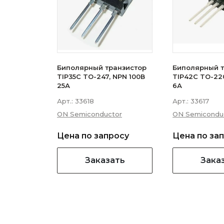
Биполярный транзистор
Биполярный т
TIP35C TO-247, NPN 100В
TIP42C TO-220
25А
6А
Арт.:
33618
Арт.:
33617
ON Semiconductor
ON Semicondu
Цена по запросу
Цена по за
Заказать
Зака