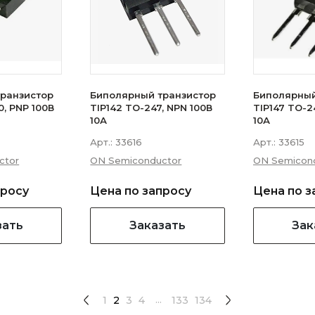
ранзистор
Биполярный транзистор
Биполярный
, PNP 100В
TIP142 TO-247, NPN 100В
TIP147 TO-2
10А
10А
Арт.:
33616
Арт.:
33615
ctor
ON Semiconductor
ON Semicon
просу
Цена по запросу
Цена по з
зать
Заказать
Зак
...
1
2
3
4
133
134