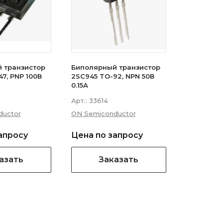
 транзистор
Биполярный транзистор
47, PNP 100В
2SC945 TO-92, NPN 50В
0.15А
Арт.:
33614
ductor
ON Semiconductor
апросу
Цена по запросу
азать
Заказать