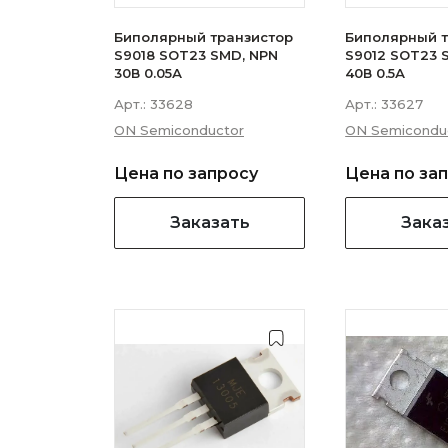
Биполярный транзистор
Биполярный т
S9018 SOT23 SMD, NPN
S9012 SOT23 
30В 0.05А
40В 0.5А
Арт.:
33628
Арт.:
33627
ON Semiconductor
ON Semicondu
Цена по запросу
Цена по за
Заказать
Зака