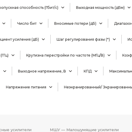
ропускная способность (Гбит/с)
Выходная мощность (дБм)
Число бит
Вносимые потери (дБ)
Диапазон 
иент усиления (дБ)
Шаг регулирования фазы (°)
И
(ГГц)
Крутизна перестройки по частоте (МГц/В)
Коэф
)
Выходное напряжение, В
КПД
Максимальна
Напряжение питания
Неэкранированный/ Экранированн
ные усилители
МШУ — Малошумящие усилители