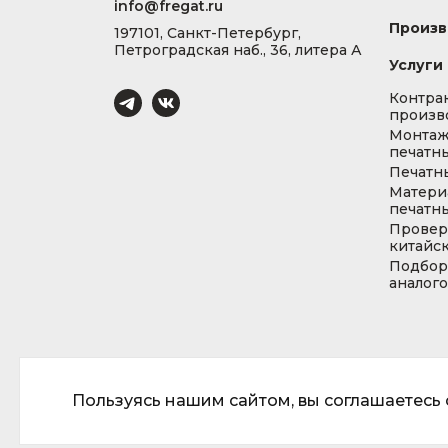
info@fregat.ru
Произв
197101, Санкт-Петербург,
Петроградская наб., 36, литера А
Услуги
Контра
произв
Монта
печатны
Печатн
Матери
печатны
Провер
китайс
Подбор
аналог
Пользуясь нашим сайтом, вы соглашаетесь с