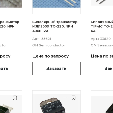
ранзистор
Биполярный транзистор
Биполярный
220, NPN
MJE13009 TO-220, NPN
TIP41C TO-2
400В 12А
6А
Арт.:
33621
Арт.:
33620
ctor
ON Semiconductor
ON Semicon
просу
Цена по запросу
Цена по з
зать
Заказать
Зак