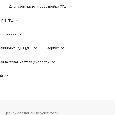
Диапазон частот перестройки (ГГц)
ПЧ (ГГц)
сполнение
фициент шума (дБ)
Корпус
я тактовая частота (скорость)
ый
Трансимпедансные усилители