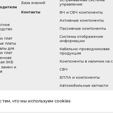
Встраиваемые системы
База знаний
управления
одители
Контакты
ВЧ и СВЧ компоненты
Активные компоненты
ктное
Пассивные компоненты
одство
ж
Системы отображения
х плат
информации
ые платы
алы для
Кабельно-проводниковая
х плат
продукция
енная
Компоненты в наличии на 
кая ЭКБ
 замен и
СВЧ
ов
БПЛА и компоненты
Автомобильные запчасти
 тем, что мы используем cookies
Информа